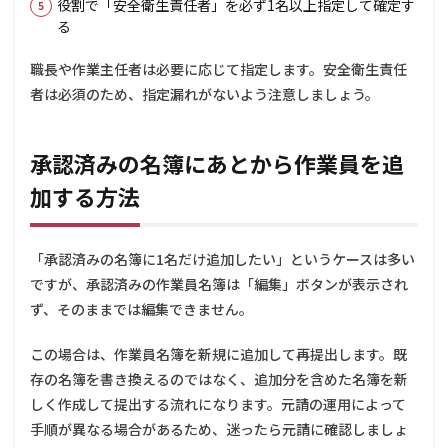
追加
役割で「安全衛生責任者」を必ず1名以上指定して確定す
した
る
い作
業員
職長や作業主任者は必要に応じて指定します。安全衛生責任
が従
業員
者は必須のため、指定漏れがないよう注意しましょう。
リス
トに
表示
承認済みの名簿にあとから作業員を追
され
ませ
加する方法
ん。
5.2
承認
「承認済みの名簿に1名だけ追加したい」というケースは多い
済み
ですが、承認済みの作業員名簿は「編集」ボタンが表示され
の名
簿に
ず、そのままでは編集できません。
あと
から1
この場合は、作業員名簿を新規に追加して再提出します。既
名だ
存の名簿を書き換えるのではなく、追加分を含めた名簿を新
け追
加で
しく作成して提出する流れになります。元請の運用によって
きま
手順が異なる場合があるため、迷ったら元請に確認しましょ
す