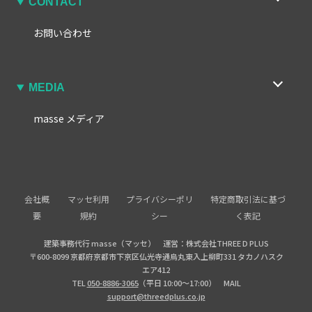
CONTACT
お問い合わせ
MEDIA
masse メディア
会社概
マッセ利用
プライバシーポリ
特定商取引法に基づ
要
規約
シー
く表記
建築事務代行 masse（マッセ） 運営：株式会社THREE D PLUS
〒600-8099 京都府京都市下京区仏光寺通烏丸東入上柳町331 タカノハスク
エア412
TEL
050-8886-3065
（平日 10:00〜17:00） MAIL
support@threedplus.co.jp