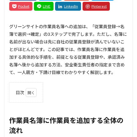
グリーンサイトの作業員名簿への追加は、「従業員登録→名
簿で選択→確定」の3ステップで完了します。ただし、名簿に
名前が出ない場合は先に自社の従業員登録が済んでいないこ
とがほとんどです。この記事では、作業員名簿に作業員を追
加する具体的な手順を、前提となる従業員登録や、承認済み
名簿へ後から追加する方法、安全衛生責任者の指定まで含め
て、一人親方・下請け目線でわかりやすく解説します。
目次
1
作業
員名
簿に
作業員名簿に作業員を追加する全体の
作業
流れ
員を
追加