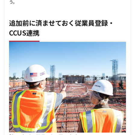
か？
う。
5.3
作業
追加前に済ませておく従業員登録・
員名
簿に
CCUS連携
必ず
設定
が必
要な
役割
はあ
りま
す
か？
5.4
追加
した
作業
員は
元請
にど
う届
きま
す