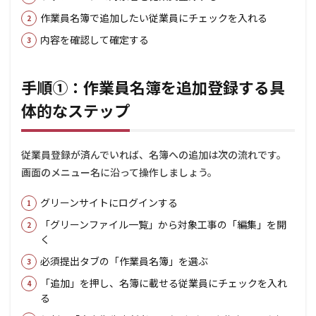
から
作業員名簿で追加したい従業員にチェックを入れる
作業
員を
内容を確認して確定する
追加
する
方法
手順①：作業員名簿を追加登録する具
4
追加
体的なステップ
前に
済ま
せて
従業員登録が済んでいれば、名簿への追加は次の流れです。
おく
従業
画面のメニュー名に沿って操作しましょう。
員登
録・
グリーンサイトにログインする
CCUS
連携
「グリーンファイル一覧」から対象工事の「編集」を開
く
5
よ
くある
必須提出タブの「作業員名簿」を選ぶ
質問
（FAQ）
「追加」を押し、名簿に載せる従業員にチェックを入れ
る
5.1