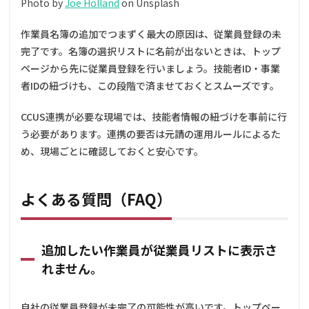
Photo by
Joe Holland
on Unsplash
か？
作業員名簿の追加でつまずく最大の原因は、従業員登録の未
5.5
CCUS
完了です。名簿の選択リストに名前が出ないときは、トップ
と連
ページから先に従業員登録を行いましょう。技能者ID・事業
携さ
者IDの紐づけも、この段階で済ませておくとスムーズです。
せて
追加
する
CCUS連携が必要な現場では、技能者情報の紐づけを事前に行
必要
う必要があります。連携の要否は元請の運用ルールによるた
はあ
りま
め、現場ごとに確認しておくと安心です。
す
か？
よくある質問（FAQ）
追加したい作業員が従業員リストに表示さ
れません。
自社の従業員登録が未完了の可能性が高いです。トップペー