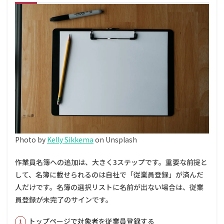
する
全体
の流
れ
2
手順
①：
作業
員名
簿を
追加
登録
する
具体
的な
Photo by
Kelly Sikkema
on Unsplash
ステ
ップ
作業員名簿への追加は、大きく3ステップです。重要な前提と
3
して、名簿に載せられるのは自社で「従業員登録」が済んだ
承認
人だけです。名簿の選択リストに名前が出ない場合は、従業
済み
員登録が未完了のサインです。
の名
簿に
あと
トップページで対象者を従業員登録する