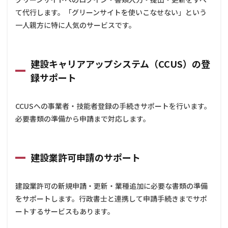
登
録・
て代行します。「グリーンサイトを使いこなせない」という
操
一人親方に特に人気のサービスです。
作・
書類
提出
建設キャリアアップシステム（CCUS）の登
1.3
建
設キャリ
録サポート
アアップ
システム
（CCUS）
CCUSへの事業者・技能者登録の手続きサポートを行います。
の登録サ
必要書類の準備から申請まで対応します。
ポート
1.4
建設
業許
建設業許可申請のサポート
可申
請の
サポ
建設業許可の新規申請・更新・業種追加に必要な書類の準備
ート
をサポートします。行政書士と連携して申請手続きまでサポ
1.5
ートするサービスもあります。
経営
事項