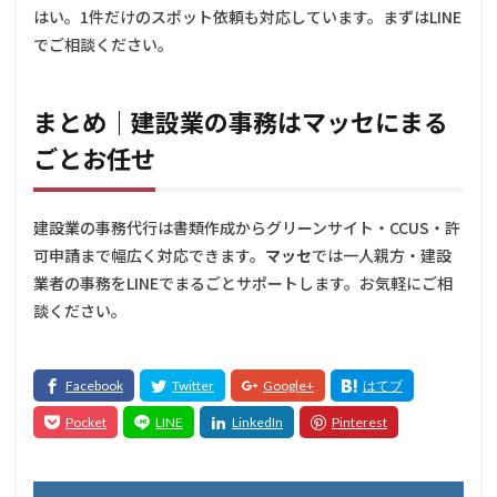
ット
はい。1件だけのスポット依頼も対応しています。まずはLINE
で1つ
でご相談ください。
の書
類だ
け依
頼で
まとめ｜建設業の事務はマッセにまる
きま
す
ごとお任せ
か？
4
建設業の事務代行は書類作成からグリーンサイト・CCUS・許
まと
め｜
可申請まで幅広く対応できます。
マッセ
では一人親方・建設
建設
業者の事務をLINEでまるごとサポートします。お気軽にご相
業の
事務
談ください。
はマ
ッセ
にま
るご
とお
任せ