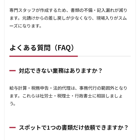
書類
の品
専門スタッフが作成するため、書類の不備・記入漏れが減り
質が
ます。元請けからの差し戻しが少なくなり、現場入りがスム
上が
ーズになります。
りミ
スが
減る
よくある質問（FAQ）
3
よ
くある
質問
（FAQ）
対応できない業務はありますか？
3.1
対応
でき
給与計算・税務申告・法的代理は、事務代行の範囲外となり
ない
ます。これらは社労士・税理士・行政書士に相談しましょ
業務
う。
はあ
りま
す
か？
スポットで1つの書類だけ依頼できますか？
3.2
スポ