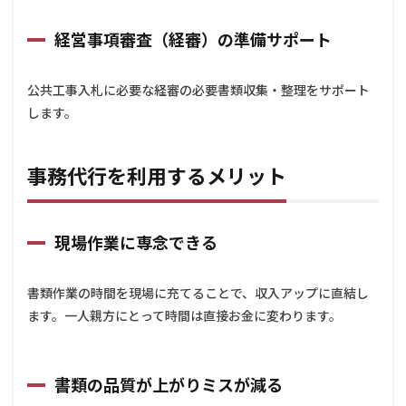
審査
（経
経営事項審査（経審）の準備サポート
審）
の準
備サ
公共工事入札に必要な経審の必要書類収集・整理をサポート
ポー
します。
ト
2
事務
事務代行を利用するメリット
代行
を利
用す
るメ
現場作業に専念できる
リッ
ト
2.1
書類作業の時間を現場に充てることで、収入アップに直結し
現場
ます。一人親方にとって時間は直接お金に変わります。
作業
に専
念で
きる
書類の品質が上がりミスが減る
2.2