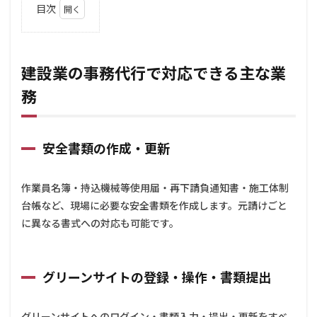
目次
1
建設
業の
事務
建設業の事務代行で対応できる主な業
代行
務
で対
応で
きる
主な
業務
安全書類の作成・更新
1.1
安全
作業員名簿・持込機械等使用届・再下請負通知書・施工体制
書類
台帳など、現場に必要な安全書類を作成します。元請けごと
の作
成・
に異なる書式への対応も可能です。
更新
1.2
グリ
グリーンサイトの登録・操作・書類提出
ーン
サイ
トの
グリーンサイトへのログイン・書類入力・提出・更新をすべ