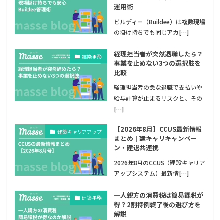
運用術
ビルディー（Buildee）は複数現場
の掛け持ちでも同じアカ[…]
経理担当者が突然退職したら？
建築事務
事業を止めない3つの選択肢を
比較
経理担当者の急な退職で支払いや
給与計算が止まるリスクと、その
[…]
【2026年8月】CCUS最新情報
建築キャリアアップ
まとめ｜建キャリキャンペー
ン・建退共連携
2026年8月のCCUS（建設キャリア
アップシステム）最新情[…]
一人親方の消費税は簡易課税が
建築事務
得？2割特例終了後の選び方を
解説