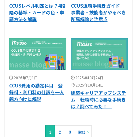
CCUSレベル判定とは？4段
CCUS退職手続きガイド｜
階の基準・カードの色・申
事業者・技能者がやるべき
請方法を解説
所属解除と注意点
2026年7月1日
2025年10月24日
CCUS費用の勘定科目｜登
2025年10月14日
録料・利用料の仕訳を一人
建築キャリアアップシステ
親方向けに解説
ム 転職時に必要な手続き
は？調べてみた！
1
2
3
Next