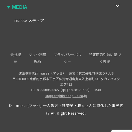
MEDIA
masse メディア
会社概
マッセ利用
プライバシーポリ
特定商取引法に基づ
要
規約
シー
く表記
建築事務代行 masse（マッセ） 運営：株式会社THREE D PLUS
〒600-8099 京都府京都市下京区仏光寺通烏丸東入上柳町331 タカノハスク
エア412
TEL
050-8886-3065
（平日 10:00〜17:00） MAIL
support@threedplus.co.jp
© masse(マッセ) 一人親方・建築業・職人さんに特化した事務代
行 All Right Reserved.