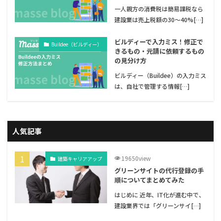
一人親方の消費税は簡易課税なら
建設業は売上税額の30〜40%[…]
ビルディーで入力ミス！修正で
Buildee（ビルディー）
きるもの・元請に依頼するもの
の見分け方
ビルディー（Buildee）の入力ミス
は、自社で管理する情報[…]
人気記事
19650view
建築キャリアアップ
グリーンサイトの代行登録の手
順についてまとめてみた
はじめに 近年、IT化が進む中で、
建設業界では「グリーンサイ[…]