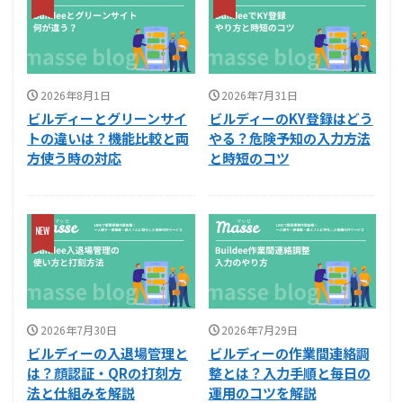
2026年8月1日
2026年7月31日
ビルディーとグリーンサイ
ビルディーのKY登録はどう
トの違いは？機能比較と両
やる？危険予知の入力方法
方使う時の対応
と時短のコツ
2026年7月30日
2026年7月29日
ビルディーの入退場管理と
ビルディーの作業間連絡調
は？顔認証・QRの打刻方
整とは？入力手順と毎日の
法と仕組みを解説
運用のコツを解説