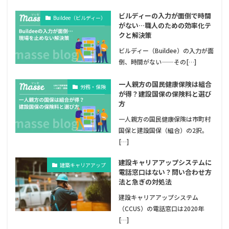
ビルディーの入力が面倒で時間
Buildee（ビルディー）
がない…職人のための効率化テ
クと解決策
ビルディー（Buildee）の入力が面
倒、時間がない——その[…]
一人親方の国民健康保険は組合
労務・保険
が得？建設国保の保険料と選び
方
一人親方の国民健康保険は市町村
国保と建設国保（組合）の2択。
[…]
建設キャリアアップシステムに
建築キャリアアップ
電話窓口はない？問い合わせ方
法と急ぎの対処法
建設キャリアアップシステム
（CCUS）の電話窓口は2020年
[…]