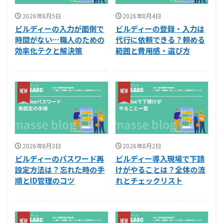
2026年8月5日
2026年8月4日
ビルディーの入力が面倒で
ビルディーの登録・入力は
時間がない…職人のための
代行に依頼できる？頼める
効率化テクと解決策
範囲と費用感・選び方
2026年8月3日
2026年8月2日
ビルディーのパスワード再
ビルディー導入現場で下請
設定方法は？忘れた時の手
けがやることは？全体の流
順とID管理のコツ
れとチェックリスト