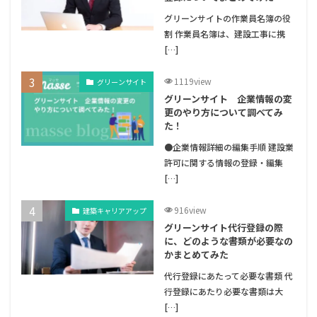
グリーンサイトの作業員名簿の役
割 作業員名簿は、建設工事に携
[…]
1119view
グリーンサイト
グリーンサイト 企業情報の変
更のやり方について調べてみ
た！
●企業情報詳細の編集手順 建設業
許可に関する情報の登録・編集
[…]
916view
建築キャリアアップ
グリーンサイト代行登録の際
に、どのような書類が必要なの
かまとめてみた
代行登録にあたって必要な書類 代
行登録にあたり必要な書類は大
[…]