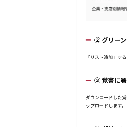
プロ
ード
2.4
④ グ
リー
ンサ
② グリー
イト
から
承認
「リスト追加」する
を受
ける
3
③
覚書に署
覚
書
に
ダウンロードした覚
記
ップロードします。
載
す
べ
き