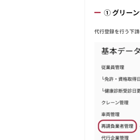
行
① グリー
2.2
② グ
リー
代行登録を行う下請
ンサ
イト
から
覚書
をダ
ウン
ロー
ド
2.3
③ 覚
書に
署
名・
捺印
して
アッ