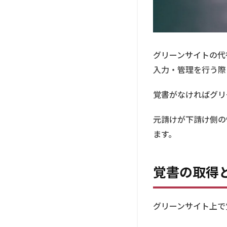
の
流
れ
2.1
グリーンサイトの代
① グ
入力・管理を行う際
リー
ンサ
イト
覚書がなければグリ
で
「再
元請けが下請け側の
請負
業者
ます。
管
理」
から
覚書の取得
「リ
スト
追
グリーンサイト上で
加」
を実