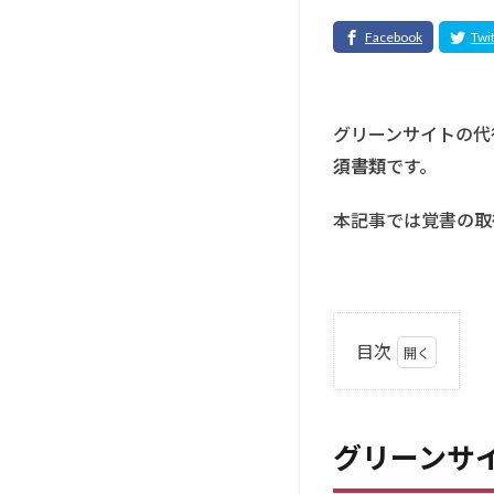
グリーンサイトの代
須書類
です。
本記事では覚書の取
目次
1
グ
リ
グリーンサ
ー
ン