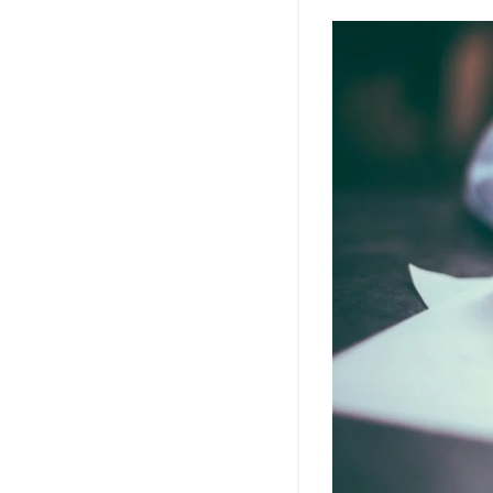
サ
イ
ト
代
行
登
録
の
覚
書
と
は
2
覚
書
の
取
得
と
登
録