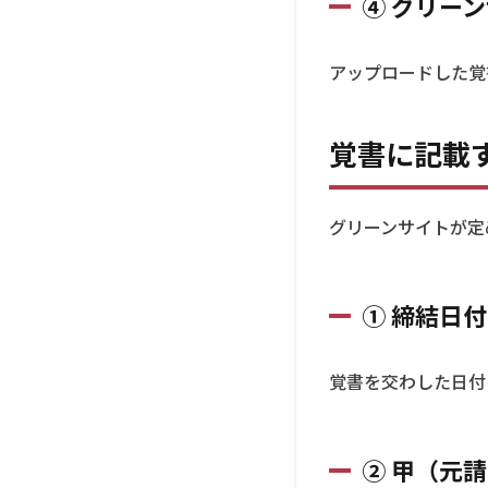
④ グリー
必
須
項
アップロードした覚
目
3.1
① 締
覚書に記載
結日
付
グリーンサイトが定
3.2
② 甲
（元
請け
① 締結日付
企
業）
の情
覚書を交わした日付
報
3.3
③乙
② 甲（元
（下