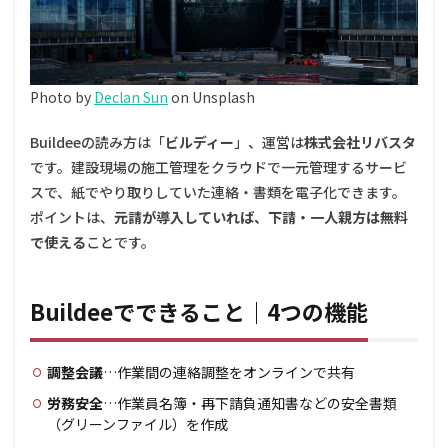
会社は
完全無
料、元
請は有
料
Photo by
Declan Sun
on Unsplash
4
Buildee
Buildeeの読み方は「
ビルディー
」、運営は
株式会社リバスタ
と
です。建設現場の施工管理をクラウドで一元管理するサービ
CCUS・
グリー
スで、紙でやり取りしていた連絡・書類を電子化できます。
ンサイ
ポイントは、
元請が導入していれば、下請・一人親方は無料
トの関
で使える
ことです。
係
5
Buildee
Buildeeでできること｜4つの機能
はどん
な人が
使う？
調整会議
…作業間の連絡調整をオンラインで共有
6
よ
くある
労務安全
…作業員名簿・再下請負通知書などの安全書類
質問
（グリーンファイル）を作成
（FAQ）