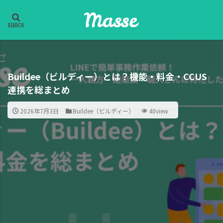
Buildee（ビルディー）とは？機能・料金・CCUS
連携を総まとめ
2026年7月3日
Buildee（ビルディー）
40view