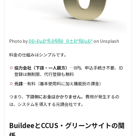
6.4
Q4.
CCUS
やグ
リー
ンサ
イト
Photo by
ÐÐ»ÐµÐºÑ ÐÑÑÐ¸Ð±Ð°ÑÐµÐ²
on Unsplash
と何
が違
料金の仕組みはシンプルです。
いま
す
か？
協力会社（下請・一人親方）
…0円。申込手続き不要、ID
登録は無制限、代行登録も無料
7
まと
元請
…有料（基本使用料に加え機能別の課金）
め
つまり、
下請側にお金はかかりません。
費用が発生するの
は、システムを導入する元請会社です。
BuildeeとCCUS・グリーンサイトの関
係