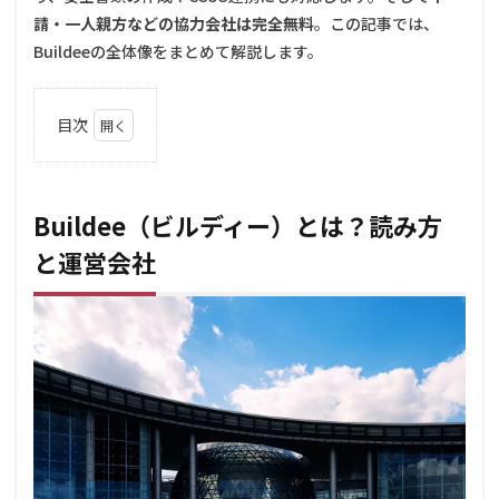
請・一人親方などの協力会社は完全無料
。この記事では、
Buildeeの全体像をまとめて解説します。
目次
1
Buildee（ビ
ルディー）
とは？読み
Buildee（ビルディー）とは？読み方
方と運営会
と運営会社
社
2
Buildee
ででき
ること
｜4つ
の機能
3
Buildee
の料金
｜協力