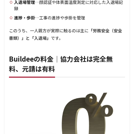
入退場管理
…顔認証や体表面温度測定に対応した入退場記
6.1
録
Q1.
進捗・歩掛
…工事の進捗や歩掛を管理
Buildee
の読み
方は？
このうち、一人親方が実際に触るのは主に
「労務安全（安全
書類）」と「入退場」
です。
6.2
Q2. 下
請・
一人
Buildeeの料金｜協力会社は完全無
親方
もお
料、元請は有料
金が
かか
りま
す
か？
6.3
Q3.
Buildee
で何が
できま
すか？