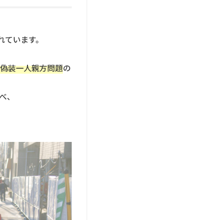
れています。
偽装一人親方問題
の
べ、