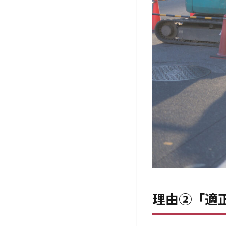
3
理由
③レ
ベル
判
定
経過
措置
の終
了
4
レ
ベ
ル
判
定
を
理由②「適
す
る
な