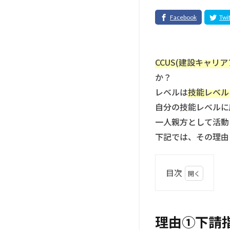
CCUS(建設キャリ
か？
レベルは
技能レベル
自分の技能レベルに
一人親方として活動
下記では、その理由
目次
1
理
由
理由①下請
①