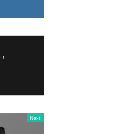
う！
Next