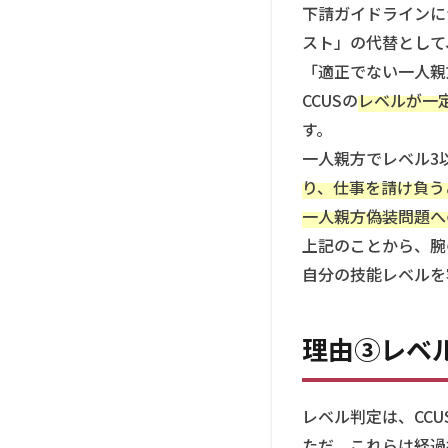
下請ガイドラインに
ら
今
スト」の代替として
の
「適正でない一人親
う
CCUSの
レベルが一
ち
す。
一人親方でレベル3
り、仕事を請け負う
一人親方偽装問題へ
上記のことから、腕
自分の技能レベルを
理由③レベ
レベル判定は、CC
ただ、これらは経過