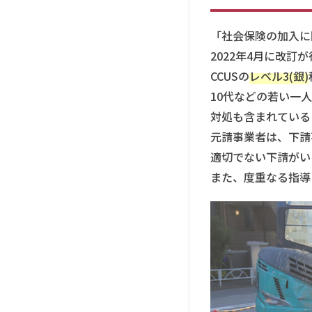
下
請
指
「社会保険の加入に
導
2022年4月に改
ガ
CCUSの
レベル3(銀)
イ
ド
10代などの若い一
ラ
対処も含まれている
イ
ン
元請事業者は、下請
の
適切でない下請がい
改
また、度重なる指導
訂
2
理
由
②「適
正でな
い一人
親方の
目安」
策定へ