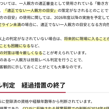
ついては、一人親方の適正審査として使用されている「働き方
、
「適正でない一人親方の目安」
の策定がなされるとのことで
方の目安」の使用に関しては、2026年度以降の実施を予定し
定ライン未満
の場合に、適正でない一人親方の目安となる方向
以上の判定がなされていない場合は、
将来的に現場に入ること
ことも困難になる
など、
の対策は増々厳しくなる
ことが考えられています。
のある一人親方は技能レベル判定を行うことで、
客観的に示しておくことがとても大事なのです。
ル判定 経過措置の終了
USに登録済の資格や経験年数等から判断されています。
措置であり、
CCUSに反映される就業履歴での判断が2024年4