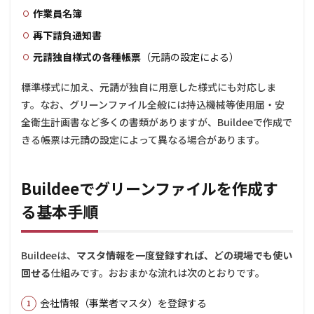
成の
作業員名簿
前提
にな
再下請負通知書
る
元請独自様式の各種帳票
（元請の設定による）
4
作成
標準様式に加え、元請が独自に用意した様式にも対応しま
した
書類
す。なお、グリーンファイル全般には持込機械等使用届・安
の提
全衛生計画書など多くの書類がありますが、Buildeeで作成で
出・
きる帳票は元請の設定によって異なる場合があります。
共有
の流
れ
Buildeeでグリーンファイルを作成す
5
書類
る基本手順
作成
が大
変な
とき
Buildeeは、
マスタ情報を一度登録すれば、どの現場でも使い
の
回せる
仕組みです。おおまかな流れは次のとおりです。
「事
務代
行」
会社情報（事業者マスタ）を登録する
とい