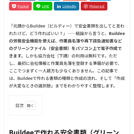
「元請からBuildee（ビルディー）で安全書類を出してと言わ
れたけど、どう作ればいい？」——結論から言うと、
Buildee
の労務安全機能を使えば、作業員名簿や再下請負通知書など
のグリーンファイル（安全書類）をパソコン上で電子作成で
きます。
しかも協力会社（下請）の利用は無料です。ただ
し、最初に会社情報と作業員名簿を登録する準備が必要で、
ここでつまずく一人親方も少なくありません。この記事で
は、Buildeeで作れる書類の種類と作成の流れ、そして「作成
が大変なときの選択肢」までをわかりやすく整理します。
目次
1
Buildee
で作れ
る安全
Buildeeで作れる安全書類（グリーン