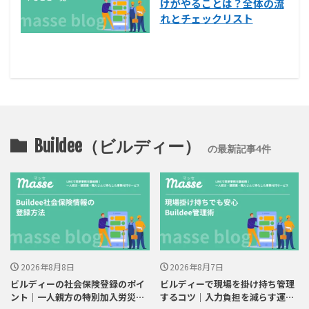
けがやることは？全体の流
れとチェックリスト
Buildee（ビルディー）
の最新記事4件
2026年8月8日
2026年8月7日
ビルディーの社会保険登録のポイ
ビルディーで現場を掛け持ち管理
ント｜一人親方の特別加入労災も
するコツ｜入力負担を減らす運用