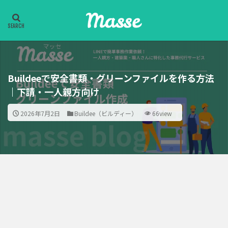
Buildeeで安全書類・グリーンファイルを作る方法
｜下請・一人親方向け
2026年7月2日
Buildee（ビルディー）
66view