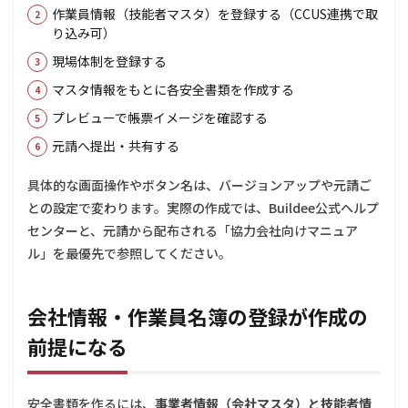
作業員情報（技能者マスタ）を登録する（CCUS連携で取
う選
り込み可）
択肢
現場体制を登録する
6
よ
くある
マスタ情報をもとに各安全書類を作成する
質問
（FAQ）
プレビューで帳票イメージを確認する
6.1
元請へ提出・共有する
Q1.
Buildee
具体的な画面操作やボタン名は、バージョンアップや元請ご
で安全
との設定で変わります。実際の作成では、Buildee公式ヘルプ
書類を
作るの
センターと、元請から配布される「協力会社向けマニュア
に費用
ル」を最優先で参照してください。
はかか
ります
か？
会社情報・作業員名簿の登録が作成の
6.2
Q2.
前提になる
Buildee
で作れ
る安全
安全書類を作るには、
事業者情報（会社マスタ）と技能者情
書類に