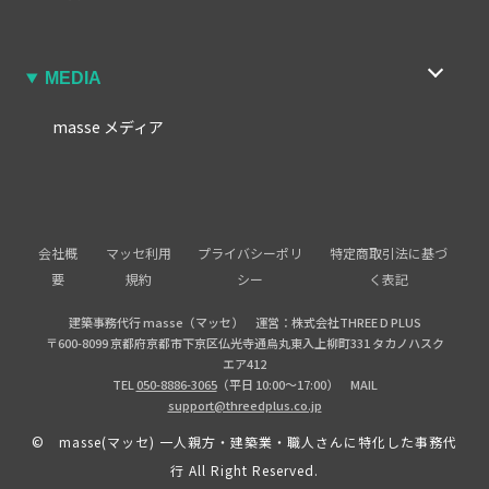
MEDIA
masse メディア
会社概
マッセ利用
プライバシーポリ
特定商取引法に基づ
要
規約
シー
く表記
建築事務代行 masse（マッセ） 運営：株式会社THREE D PLUS
〒600-8099 京都府京都市下京区仏光寺通烏丸東入上柳町331 タカノハスク
エア412
TEL
050-8886-3065
（平日 10:00〜17:00） MAIL
support@threedplus.co.jp
© masse(マッセ) 一人親方・建築業・職人さんに特化した事務代
行 All Right Reserved.