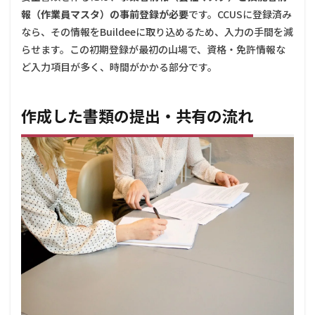
はどん
報（作業員マスタ）の事前登録が必要
です。CCUSに登録済み
なもの
なら、その情報をBuildeeに取り込めるため、入力の手間を減
があり
ます
らせます。この初期登録が最初の山場で、資格・免許情報な
か？
ど入力項目が多く、時間がかかる部分です。
6.3
Q3.
Buildee
作成した書類の提出・共有の流れ
とグリ
ーンサ
イトは
何が違
います
か？
6.4
Q4.
Buildee
を使う
のに事
前準備
は必要
です
か？