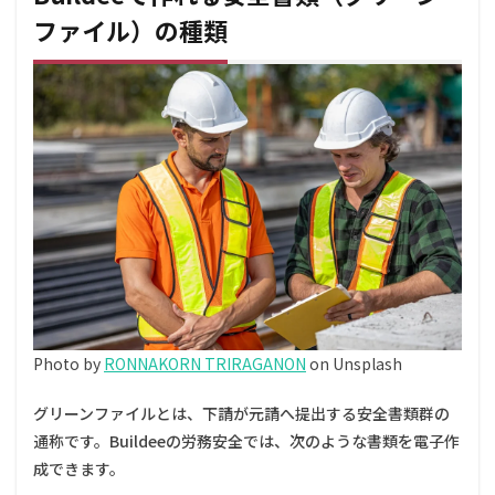
書類
ファイル）の種類
（グリ
ーンフ
ァイ
ル）の
種類
2
Buildee
でグリ
ーンフ
ァイル
を作成
する基
本手順
3
会社
情
Photo by
RONNAKORN TRIRAGANON
on Unsplash
報・
作業
グリーンファイルとは、下請が元請へ提出する安全書類群の
員名
簿の
通称です。Buildeeの労務安全では、次のような書類を電子作
登録
成できます。
が作