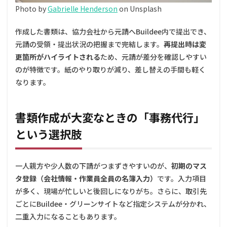
Photo by
Gabrielle Henderson
on Unsplash
6.5
Q5. 操
作成した書類は、協力会社から元請へBuildee内で提出でき、
作方
法が
元請の受領・提出状況の把握まで完結します。
再提出時は変
わか
更箇所がハイライトされる
ため、元請が差分を確認しやすい
らな
いと
のが特徴です。紙のやり取りが減り、差し替えの手間も軽く
きは
なります。
どこ
を見
れば
書類作成が大変なときの「事務代行」
いい
です
という選択肢
か？
7
まと
一人親方や少人数の下請がつまずきやすいのが、
初期のマス
め
タ登録（会社情報・作業員全員の名簿入力）
です。入力項目
が多く、現場が忙しいと後回しになりがち。さらに、取引先
ごとにBuildee・グリーンサイトなど指定システムが分かれ、
二重入力になることもあります。