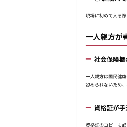
み）
2.5
現場に初めて入る際
⑤ 新
規入
場者
一人親方が
教育
実施
報告
書
社会保険欄
3
一
一人親方は国民健康
人
認められないため、
親
方
が
書
資格証が手
類
作
成
資格証のコピーも必
で