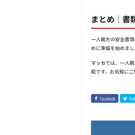
にな
い
まとめ｜書
4
よ
くある
質問
（FAQ）
一人親方の安全書類
めに準備を始めまし
4.1
安全
書類
マッセ
では、一人親
はど
能です。お気軽にご
こで
入手
でき
ます
か？
4.2
手書
きで
も問