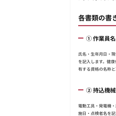
全
書
類
各書類の書
と
は
2
① 作業員
各
書
類
氏名・生年月日・現
の
を記入します。健康
書
き
有する資格の名称と
方
ポ
イ
② 持込機
ン
ト
2.1
電動工具・発電機・
① 作
施日・点検者名を記
業員