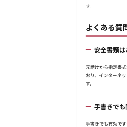
す。
困
る
ポ
イ
よくある質問
ン
ト
3.1
安全書類は
社会
保険
欄の
元請けから指定書式
記入
おり、インターネッ
方法
がわ
す。
から
ない
3.2
手書きでも
資格
証が
手元
手書きでも有効です