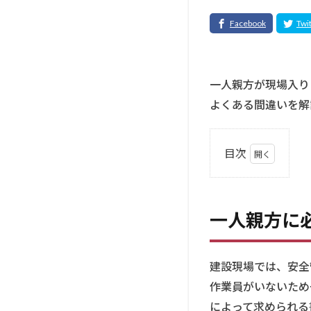
一人親方が現場入り
よくある間違いを解
目次
1
一
人
一人親方に
親
方
に
必
建設現場では、安全
要
作業員がいないため
な
によって求められる
安