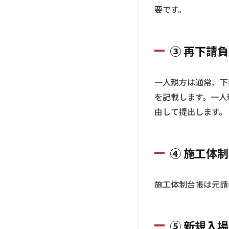
要です。
名簿
2.2
② 持
③ 再下請
込機
械等
使用
一人親方は通常、下
届
を記載します。一人
2.3
由して提出します。
③ 再
下請
負通
知書
④ 施工体
2.4
④ 施
施工体制台帳は元請
工体
制台
帳
（参
⑤ 新規入
加の