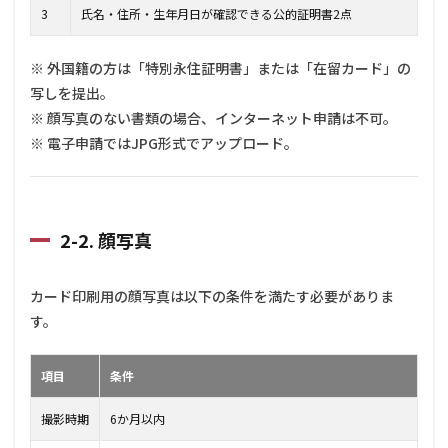
経験
3
氏名・住所・生年月日が確認できる公的証明書2点
の登
録
※ 外国籍の方は「特別永住証明書」または「在留カード」の
3.6
写しを提出。
3-6.
社会
※ 顔写真のない書類の場合、インターネット申請は不可。
保険
※ 電子申請ではJPG形式でアップロード。
情報
の入
力
3.7
2-2. 顔写真
3-7.
登録
方式
の選
カード印刷用の顔写真は以下の条件を満たす必要がありま
択と
す。
支払
い
項目
条件
撮影時期
6か月以内