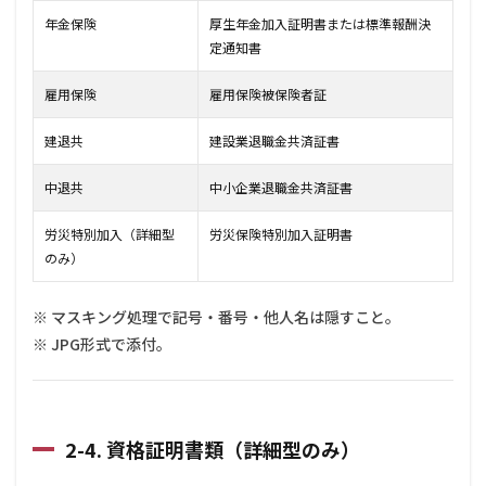
年金保険
厚生年金加入証明書または標準報酬決
定通知書
雇用保険
雇用保険被保険者証
建退共
建設業退職金共済証書
中退共
中小企業退職金共済証書
労災特別加入（詳細型
労災保険特別加入証明書
のみ）
※ マスキング処理で記号・番号・他人名は隠すこと。
※ JPG形式で添付。
2-4. 資格証明書類（詳細型のみ）