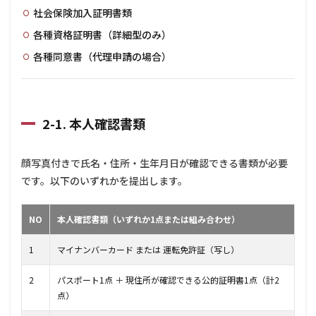
技能
社会保険加入証明書類
者情
各種資格証明書（詳細型のみ）
報の
入力
各種同意書（代理申請の場合）
3.3
3-3.
本人
情
2-1. 本人確認書類
報・
顔写
真の
登録
顔写真付きで氏名・住所・生年月日が確認できる書類が必要
です。以下のいずれかを提出します。
3.4
3-4.
所属
NO
本人確認書類（いずれか1点または組み合わせ）
事業
者情
報
1
マイナンバーカード または 運転免許証（写し）
3.5
2
パスポート1点 ＋ 現住所が確認できる公的証明書1点（計2
3-5.
点）
職
種・