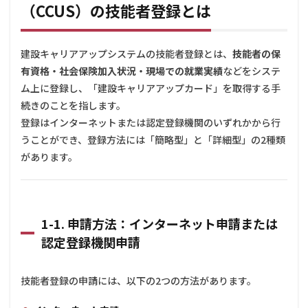
（CCUS）の技能者登録とは
の技能者
登録とは
1.1
建設キャリアアップシステムの技能者登録とは、
技能者の保
1-1.
申請
有資格・社会保険加入状況・現場での就業実績
などをシステ
方
ム上に登録し、「建設キャリアアップカード」を取得する手
法：
続きのことを指します。
イン
ター
登録はインターネットまたは認定登録機関のいずれかから行
ネッ
うことができ、登録方法には「簡略型」と「詳細型」の2種類
ト申
請ま
があります。
たは
認定
登録
機関
申請
1-1. 申請方法：インターネット申請または
1.2
認定登録機関申請
1-2.
登録
方
技能者登録の申請には、以下の2つの方法があります。
式：
簡略