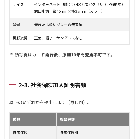
サイズ
インターネット申請：294×378ピクセル（JPG形式）
窓口申請：縦45mm×横35mm（カラー）
背景
青または淡いグレーの無背景
撮影姿勢
正面、帽子・サングラスなし
※ 顔写真はカード発行後、
原則10年間変更不可
です。
2-3. 社会保険加入証明書類
以下のいずれかを提出します（写し可）。
種類
提出書類
健康保険
健康保険証