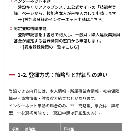
インターネット申請
型と
建設キャリアアップシステム公式サイトの「技能者登
詳細
録」ページから、技能者本人が直接入力して申請します。
型の
違い
→ [技能者登録のインターネット申請はこちら]
2
認定登録機関申請
2.
登録申請書を手書きで記入し、一般財団法人建設業振興
技能
基金が認定する登録機関の窓口から申請します。
者登
→ [認定登録機関の一覧はこちら]
録に
必要
な書
類
1-2. 登録方式：簡略型と詳細型の違い
2.1
2-1.
本人
登録できる内容には、本人情報・所属事業者情報・社会保険
確認
書類
情報・資格情報・健康診断結果などがあります。
2.2
インターネット申請の場合のみ、**「簡略型」
または
「詳細
2-2.
型」**を選択可能です（窓口申請は詳細型のみ）。
顔写
真
項目
簡略型
詳細型
2.3