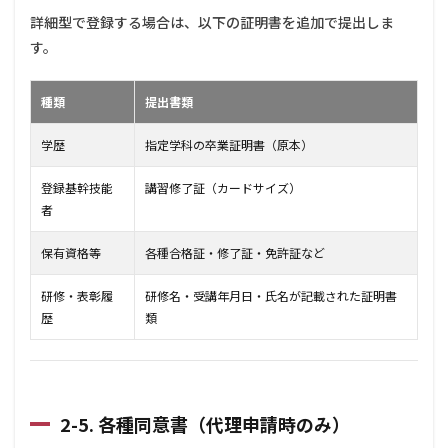
詳細型で登録する場合は、以下の証明書を追加で提出しま
す。
種類
提出書類
学歴
指定学科の卒業証明書（原本）
登録基幹技能
講習修了証（カードサイズ）
者
保有資格等
各種合格証・修了証・免許証など
研修・表彰履
研修名・受講年月日・氏名が記載された証明書
歴
類
2-5. 各種同意書（代理申請時のみ）