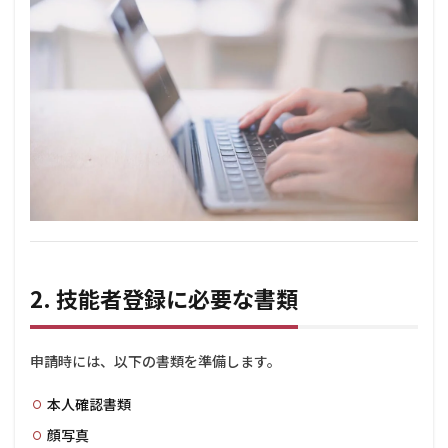
の
み）
3
3.
技能
者登
録の
流れ
（イ
ンタ
ーネ
ット
申
請）
2. 技能者登録に必要な書類
3.1
3-1.
ID取
得と
申請時には、以下の書類を準備します。
規約
同意
本人確認書類
3.2
顔写真
3-2.