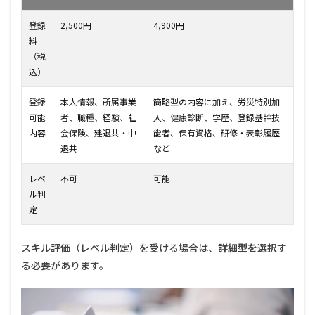
2-3.
登録
2,500円
4,900円
社会
保険
料
加入
（税
証明
込）
書類
2.4
登録
本人情報、所属事業
簡略型の内容に加え、労災特別加
2-4.
可能
者、職種、経験、社
入、健康診断、学歴、登録基幹技
資格
内容
会保険、建退共・中
能者、保有資格、研修・表彰履歴
証明
退共
など
書類
（詳
細型
レベ
不可
可能
の
ル判
み）
定
2.5
2-5.
スキル評価（レベル判定）を受ける場合は、
詳細型を選択
す
各種
る必要があります。
同意
書
（代
理申
請時