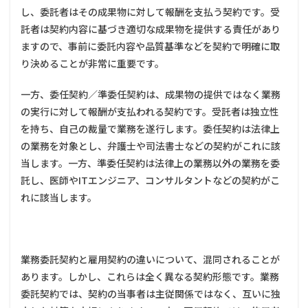
し、委託者はその成果物に対して報酬を支払う契約です。受
るかど
うか
託者は契約内容に基づき適切な成果物を提供する責任があり
2.1.3
ますので、事前に委託内容や品質基準などを契約で明確に取
③ 仕事
り決めることが非常に重要です。
の遂行
方法に
一方、委任契約／準委任契約は、成果物の提供ではなく業務
ついて
事業者
の実行に対して報酬が支払われる契約です。受託者は独立性
から直
を持ち、自己の裁量で業務を遂行します。委任契約は法律上
接指示
の業務を対象とし、弁護士や司法書士などの契約がこれに該
を受け
るかど
当します。一方、準委任契約は法律上の業務以外の業務を委
うか
託し、医師やITエンジニア、コンサルタントなどの契約がこ
2.1.4
れに該当します。
④ 労働
時間や
作業場
所が指
定され
業務委託契約と雇用契約の違いについて、混同されることが
ている
あります。しかし、これらは全く異なる契約形態です。業務
かどう
委託契約では、契約の当事者は主従関係ではなく、互いに独
か