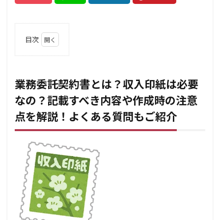
目次
1
業務
委託
契約
業務委託契約書とは？収入印紙は必要
書と
なの？記載すべき内容や作成時の注意
は？
収入
点を解説！よくある質問もご紹介
印紙
は必
要な
の？
記載
すべ
き内
容や
作成
時の
注意
点を