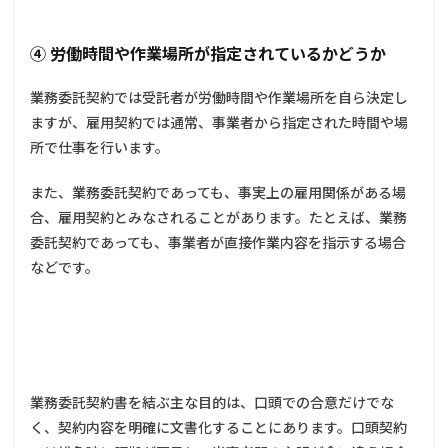
止事項
**
④ 労働時間や作業場所が指定されているかどうか
3.1.9
9. **契
業務委託契約では受託者が労働時間や作業場所を自ら決定し
約解除
ますが、雇用契約では通常、事業者から指定された時間や場
**
所で仕事を行います。
3.1.10
10. **損
また、業務委託契約であっても、事実上の雇用関係がある場
害賠償**
合、雇用契約とみなされることがあります。たとえば、業務
3.1.11
委託契約であっても、事業者が直接作業内容を指示する場合
11. **契
約期間**
などです。
4
業務
委託
契約
書を
作成
業務委託契約書を結ぶ主な目的は、口頭での合意だけでな
する
時の
く、契約内容を明確に文書化することにあります。口頭契約
注意