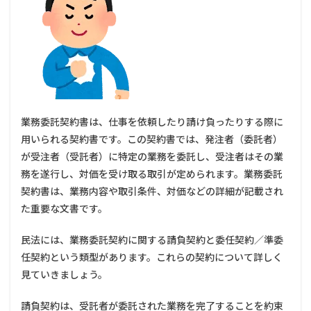
めの
ポイ
ント
を解
説し
ま
す。
2.1.1
業務委託契約書は、仕事を依頼したり請け負ったりする際に
① 依頼
される
用いられる契約書です。この契約書では、発注者（委託者）
仕事や
が受注者（受託者）に特定の業務を委託し、受注者はその業
業務命
務を遂行し、対価を受け取る取引が定められます。業務委託
令に対
する拒
契約書は、業務内容や取引条件、対価などの詳細が記載され
否権が
た重要な文書です。
あるか
2.1.2
民法には、業務委託契約に関する請負契約と委任契約／準委
② 仕事
任契約という類型があります。これらの契約について詳しく
におい
て事業
見ていきましょう。
者の指
揮命令
請負契約は、受託者が委託された業務を完了することを約束
を受け