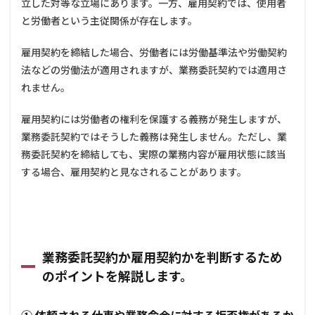
立した対等な立場にあります。一方、雇用契約では、使用者
3
と労働者という主従関係が存在します。
業務
委託
書を
雇用契約を締結した場合、労働者には労働基準法や労働契約
作成
法などの労働法が適用されますが、業務委託契約では適用さ
する
際の
れません。
ポイ
ント
雇用契約には労働者の権利を保護する義務が発生しますが、
3.1.1
業務委託契約ではそうした義務は発生しません。ただし、業
1. **委
務委託契約を締結しても、実際の業務内容が雇用状態に該当
託業務
する場合、雇用契約と見なされることがあります。
の内容
**
3.1.2
2. **委
託料
（報
業務委託契約か雇用契約かを判断するため
酬）**
のポイントを解説します。
3.1.3
3. **支
払条