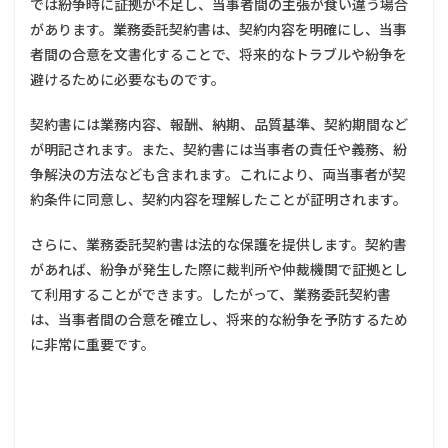
では紛争時に証拠が不足し、当事者間の主張が食い違う場合
点
があります。業務委託契約書は、契約内容を明確にし、当事
5
者間の合意を文書化することで、将来的なトラブルや紛争を
業務
避けるために必要なものです。
委託
契約
書に
契約書には業務内容、報酬、納期、品質基準、契約期間など
つい
が明記されます。また、契約書には当事者の責任や義務、紛
ての
よく
争解決の方法なども含まれます。これにより、両当事者が契
ある
約条件に同意し、契約内容を理解したことが証明されます。
Q&A
5.1
さらに、業務委託契約書は法的な保護を提供します。契約書
業務
があれば、紛争が発生した際に裁判所や仲裁機関で証拠とし
委託
て利用することができます。したがって、業務委託契約書
契約
書に
は、当事者間の合意を確立し、将来的な紛争を予防するため
は収
に非常に重要です。
入印
紙が
必要
です
か？