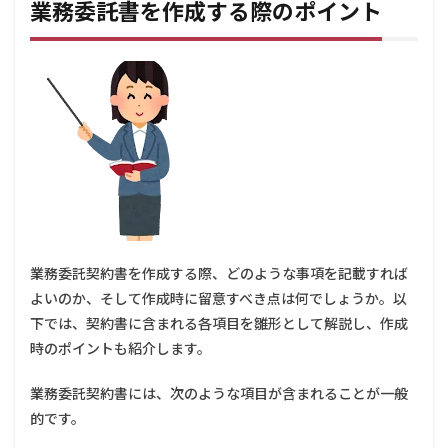
業務委託書を作成する際のポイント
5.2
締結
後に
内容
を変
更・
修正
した
い場
合ど
うす
れば
良い
でし
ょう
業務委託契約書を作成する際、どのような事項を記載すれば
か？
よいのか、そして作成時に留意すべき点は何でしょうか。以
5.3
下では、契約書に含まれる各項目を雛形として解説し、作成
単発
時のポイントも紹介します。
の取
引で
も業
業務委託契約書には、次のような項目が含まれることが一般
務委
的です。
託契
約書