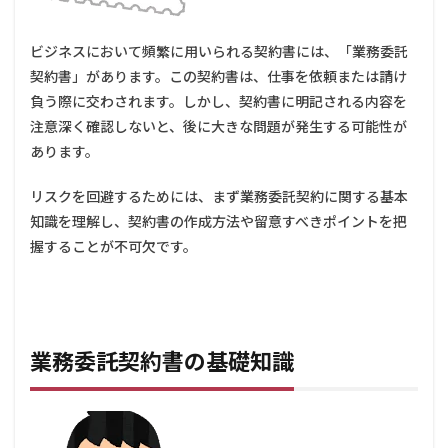
解
説！
よく
ビジネスにおいて頻繁に用いられる契約書には、「業務委託
ある
質問
契約書」があります。この契約書は、仕事を依頼または請け
もご
負う際に交わされます。しかし、契約書に明記される内容を
紹介
注意深く確認しないと、後に大きな問題が発生する可能性が
2
あります。
業務
委託
リスクを回避するためには、まず業務委託契約に関する基本
契約
書の
知識を理解し、契約書の作成方法や留意すべきポイントを把
基礎
握することが不可欠です。
知識
2.1
業務
委託
契約
業務委託契約書の基礎知識
か雇
用契
約か
を判
断す
るた