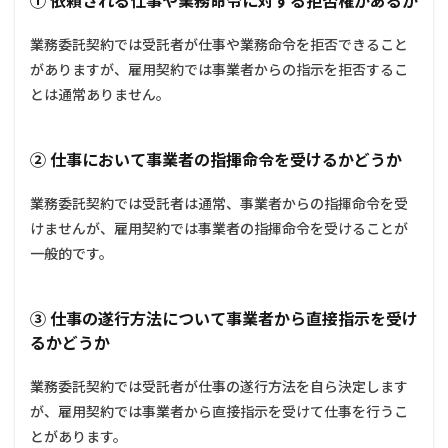
① 依頼される仕事や業務命令に対する拒否権があるか
件、支
払時期
業務委託契約では受託者が仕事や業務命令を拒否できること
**
がありますが、雇用契約では事業者からの指示を拒否するこ
3.1.4
とは通常ありません。
4. **成
果物の
権利**
② 仕事において事業者の指揮命令を受けるかどうか
3.1.5
5. **再
業務委託契約では受託者は通常、事業者からの指揮命令を受
委託**
けませんが、雇用契約では事業者の指揮命令を受けることが
3.1.6
一般的です。
6. **秘
密保持
**
③ 仕事の遂行方法について事業者から直接指示を受け
3.1.7
るかどうか
7. **反
社会的
勢力の
業務委託契約では受託者が仕事の遂行方法を自ら決定します
排除**
が、雇用契約では事業者から直接指示を受けて仕事を行うこ
3.1.8
とがあります。
8. **禁